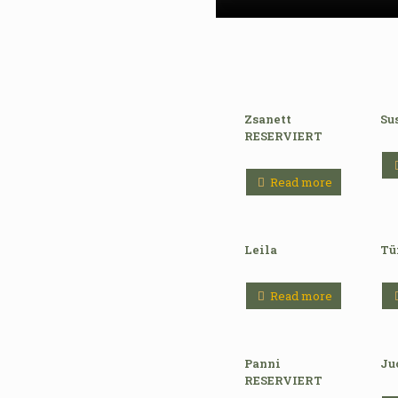
Zsanett
Su
RESERVIERT
Read more
Leila
Tü
Read more
Panni
Ju
RESERVIERT