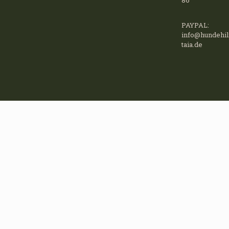
86
PAYPAL:
info@hundehil
taia.de