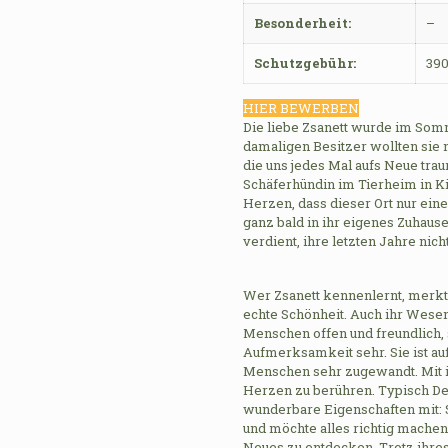
Besonderheit:
–
Schutzgebühr:
390
HIER BEWERBEN
Die liebe Zsanett wurde im Som
damaligen Besitzer wollten sie 
die uns jedes Mal aufs Neue tra
Schäferhündin im Tierheim in K
Herzen, dass dieser Ort nur eine
ganz bald in ihr eigenes Zuhause
verdient, ihre letzten Jahre nic
Wer Zsanett kennenlernt, merkt s
echte Schönheit. Auch ihr Wesen
Menschen offen und freundlich, 
Aufmerksamkeit sehr. Sie ist a
Menschen sehr zugewandt. Mit ih
Herzen zu berühren. Typisch Deu
wunderbare Eigenschaften mit: Si
und möchte alles richtig machen.
Neues zu entdecken. Trotz ihres 