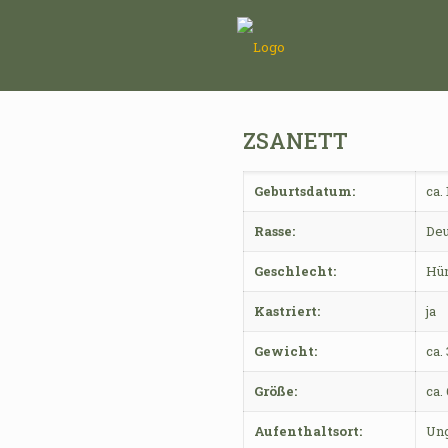
ZSANETT
Geburtsdatum:
ca.
Rasse:
Deu
Geschlecht:
Hü
Kastriert:
ja
Gewicht:
ca.
Größe:
ca.
Aufenthaltsort:
Ung