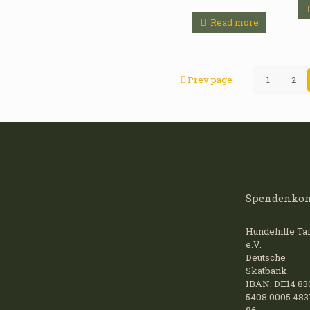
Read more
Prev page
1
2
Spendenkon
Hundehilfe Tai
e.V.
Deutsche
Skatbank
IBAN: DE14 83
5408 0005 483