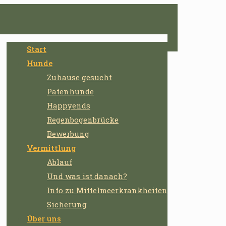
Start
Hunde
Zuhause gesucht
Patenhunde
Happyends
Regenbogenbrücke
Bewerbung
Vermittlung
Ablauf
Und was ist danach?
Info zu Mittelmeerkrankheiten
Sicherung
Über uns