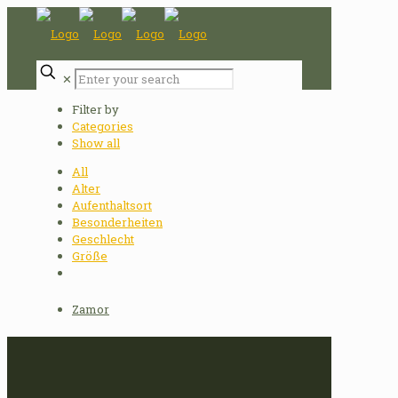
✕
Filter by
Categories
Show all
All
Alter
Aufenthaltsort
Besonderheiten
Geschlecht
Größe
Zamor