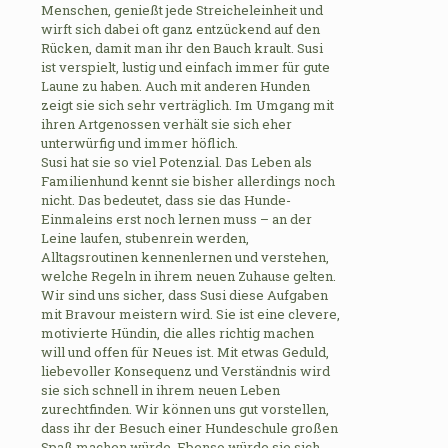
Menschen, genießt jede Streicheleinheit und
wirft sich dabei oft ganz entzückend auf den
Rücken, damit man ihr den Bauch krault. Susi
ist verspielt, lustig und einfach immer für gute
Laune zu haben. Auch mit anderen Hunden
zeigt sie sich sehr verträglich. Im Umgang mit
ihren Artgenossen verhält sie sich eher
unterwürfig und immer höflich.
Susi hat sie so viel Potenzial. Das Leben als
Familienhund kennt sie bisher allerdings noch
nicht. Das bedeutet, dass sie das Hunde-
Einmaleins erst noch lernen muss – an der
Leine laufen, stubenrein werden,
Alltagsroutinen kennenlernen und verstehen,
welche Regeln in ihrem neuen Zuhause gelten.
Wir sind uns sicher, dass Susi diese Aufgaben
mit Bravour meistern wird. Sie ist eine clevere,
motivierte Hündin, die alles richtig machen
will und offen für Neues ist. Mit etwas Geduld,
liebevoller Konsequenz und Verständnis wird
sie sich schnell in ihrem neuen Leben
zurechtfinden. Wir können uns gut vorstellen,
dass ihr der Besuch einer Hundeschule großen
Spaß machen würde. Ebenso würde sie sich