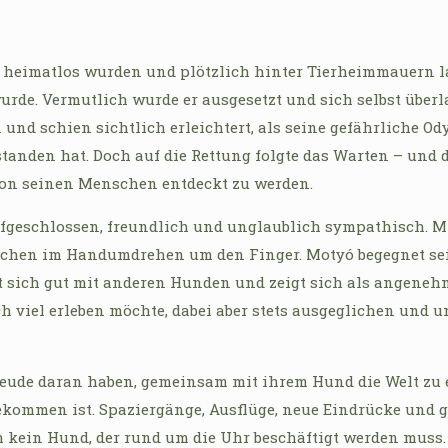
et heimatlos wurden und plötzlich hinter Tierheimmauern 
urde. Vermutlich wurde er ausgesetzt und sich selbst über
und schien sichtlich erleichtert, als seine gefährliche Od
standen hat. Doch auf die Rettung folgte das Warten – und 
 von seinen Menschen entdeckt zu werden.
 aufgeschlossen, freundlich und unglaublich sympathisch. M
chen im Handumdrehen um den Finger. Motyó begegnet sein
ht sich gut mit anderen Hunden und zeigt sich als angenehm
ch viel erleben möchte, dabei aber stets ausgeglichen und u
ude daran haben, gemeinsam mit ihrem Hund die Welt zu en
gekommen ist. Spaziergänge, Ausflüge, neue Eindrücke und
uch kein Hund, der rund um die Uhr beschäftigt werden muss