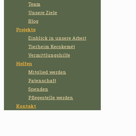
Team
Unsere Ziele
Blog
Projekte
Einblick in unsere Arbeit
Tierheim Kecskemét
Vermittlungshilfe
Helfen
Mitglied werden
Patenschaft
Spenden
Pflegestelle werden
Kontakt