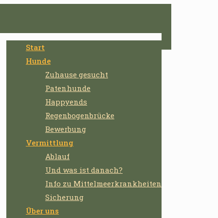
Start
Hunde
Zuhause gesucht
Patenhunde
Happyends
Regenbogenbrücke
Bewerbung
Vermittlung
Ablauf
Und was ist danach?
Info zu Mittelmeerkrankheiten
Sicherung
Über uns