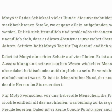
Motyó teilt das Schicksal vieler Hunde, die unverschuld
stark befahrenen Straße, wo er ganz allein aufgefunden w
werden. Er ließ sich freundlich und problemlos einfangen 
unendlich froh, dass er dieses Abenteuer unversehrt über
Jahren. Seitdem hofft Motyó Tag für Tag darauf, endlich
Dabei ist Motyó ein echter Schatz auf vier Pfoten. Er ist
Ausstrahlung und seinem sanften Wesen wickelt er Mens
ohne dabei hektisch oder aufdringlich zu sein. Er verste
einfach sofort warm. Er ist ein lebensfroher Hund, der no
der die Herzen im Sturm erobert.
Für Motyó wünschen wir uns liebevolle Menschen, die Fre
möchte endlich all das nachholen, was bislang zu kurz 
Freude bereiten. Dabei ist er keine Couch-Potato, aber a