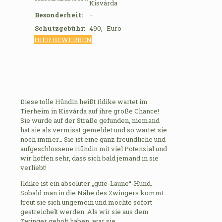
Kisvárda
Besonderheit:
–
Schutzgebühr:
490,- Euro
HIER BEWERBEN
Diese tolle Hündin heißt Ildike wartet im
Tierheim in Kisvárda auf ihre große Chance!
Sie wurde auf der Straße gefunden, niemand
hat sie als vermisst gemeldet und so wartet sie
noch immer… Sie ist eine ganz freundliche und
aufgeschlossene Hündin mit viel Potenzial und
wir hoffen sehr, dass sich bald jemand in sie
verliebt!
Ildike ist ein absoluter „gute-Laune“-Hund.
Sobald man in die Nähe des Zwingers kommt
freut sie sich ungemein und möchte sofort
gestreichelt werden. Als wir sie aus dem
Zwinger geholt haben, war sie